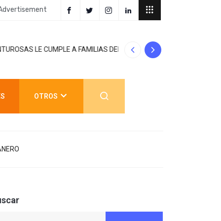
Advertisement
AVANZAN TRABA
 FAMILIAS DEL PONIENTE: ABREN
MANTIENE
ES
OTROS
ANERO
uscar