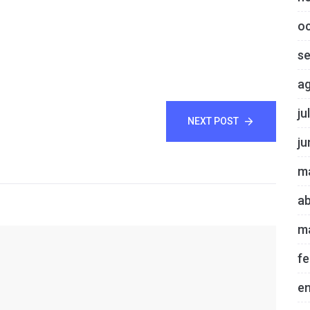
o
s
a
ju
NEXT POST
ju
m
ab
m
fe
e