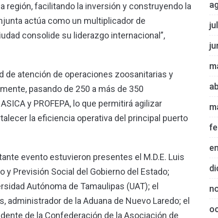
a
región, facilitando la inversión y construyendo la
onjunta actúa como un multiplicador de
ju
dad consolide su liderazgo internacional”,
ju
m
d de atención de operaciones zoosanitarias y
ab
vamente, pasando de 250 a más de 350
ASICA y PROFEPA, lo que permitirá agilizar
m
alecer la eficiencia operativa del principal puerto
fe
e
ante evento estuvieron presentes el M.D.E. Luis
di
jo y Previsión Social del Gobierno del Estado;
ersidad Autónoma de Tamaulipas (UAT); el
n
s, administrador de la Aduana de Nuevo Laredo; el
o
idente de la Confederación de la Asociación de