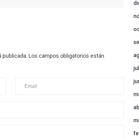
di
n
o
s
a
á publicada.
Los campos obligatorios están
ju
ju
m
ab
m
fe