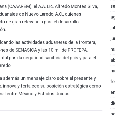
s
na (CAAAREM); el A.A. Lic. Alfredo Montes Silva,
duanales de Nuevo Laredo, A.C., quienes
a
o de gran relevancia para el desarrollo
ju
ión.
ju
dando las actividades aduaneras de la frontera,
m
iones de SENASICA y las 10 mil de PROFEPA,
 para la seguridad sanitaria del país y para el
ab
aredo.
m
ía además un mensaje claro sobre el presente y
fe
e, innova y fortalece su posición estratégica como
e
onal entre México y Estados Unidos.
di
n