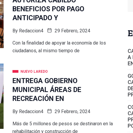
AUTORIZA CABILDO
BENEFICIOS POR PAGO
ANTICIPADO Y
By
Redaccion4
29 Febrero, 2024
E
Con la finalidad de apoyar la economía de los
C
ciudadanos, al mismo tiempo de
A
E
NUEVO LAREDO
G
ENTREGA GOBIERNO
C
D
MUNICIPAL ÁREAS DE
P
RECREACIÓN EN
C
By
Redaccion4
29 Febrero, 2024
C
P
Más de 5 millones de pesos se destinaron en la
P
rehabilitación y construcción de