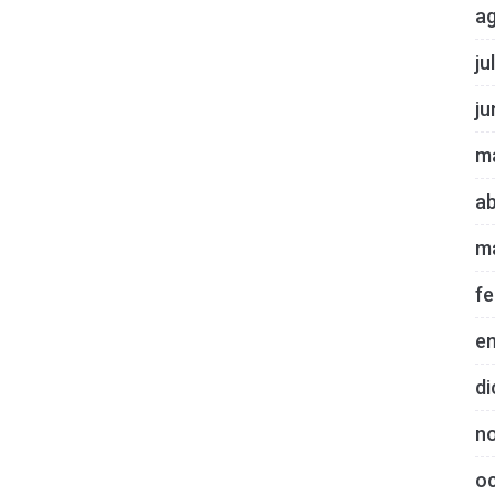
a
ju
ju
m
ab
m
fe
e
di
n
o