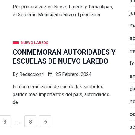
ju
Por primera vez en Nuevo Laredo y Tamaulipas,
ju
el Gobierno Municipal realizó el programa
m
ab
NUEVO LAREDO
m
CONMEMORAN AUTORIDADES Y
ESCUELAS DE NUEVO LAREDO
fe
By
Redaccion4
25 Febrero, 2024
e
En conmemoración de uno de los símbolos
di
patrios más importantes del país, autoridades
n
de
o
…
3
8
s