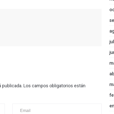
o
s
a
ju
ju
m
ab
m
á publicada.
Los campos obligatorios están
fe
e