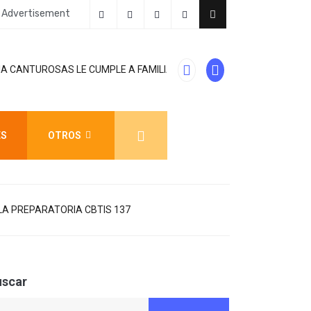
Advertisement
AVANZAN TRABA
FAMILIAS DEL PONIENTE: ABREN
MANTIENE
ES
OTROS
A PREPARATORIA CBTIS 137
uscar