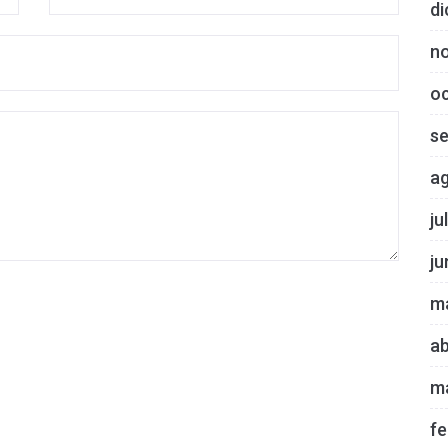
di
n
o
s
a
ju
ju
m
ab
m
fe