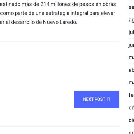
destinado más de 214 millones de pesos en obras
s
, como parte de una estrategia integral para elevar
a
ecer el desarrollo de Nuevo Laredo.
ju
ju
m
ab
m
fe
NEXT POST
e
di
n