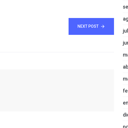
s
a
NEXT POST
ju
ju
m
ab
m
fe
e
di
n