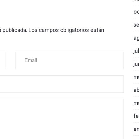
o
s
á publicada.
Los campos obligatorios están
a
ju
ju
m
ab
m
fe
e