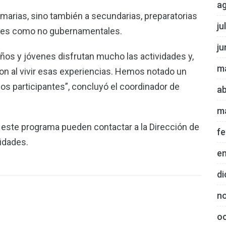
a
rimarias, sino también a secundarias, preparatorias
ju
ales como no gubernamentales.
ju
iños y jóvenes disfrutan mucho las actividades y,
m
ieron al vivir esas experiencias. Hemos notado un
los participantes”, concluyó el coordinador de
ab
m
 este programa pueden contactar a la Dirección de
fe
vidades.
e
di
n
o