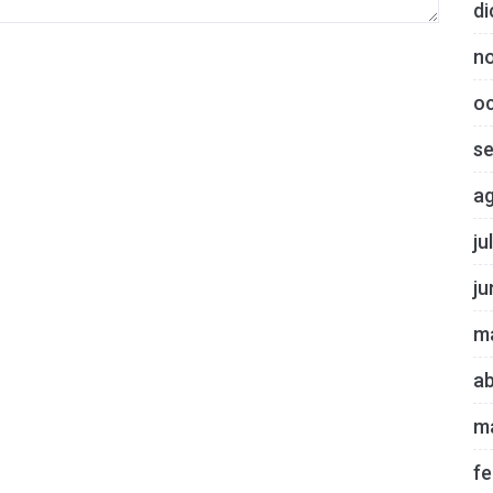
di
n
o
s
a
ju
ju
m
ab
m
fe