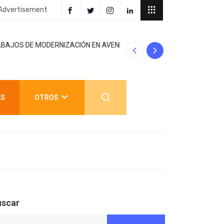
Advertisement
 EN AVENIDA REFORMA; GOBIERNO MUNICIPAL
CARMEN LILIA 
ES
OTROS
uscar