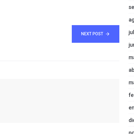
s
a
ju
NEXT POST
ju
m
ab
m
fe
e
di
n