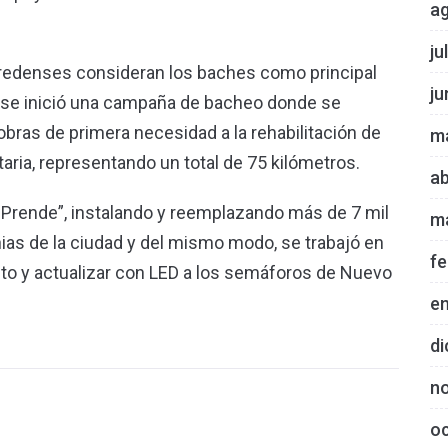
a
ju
aredenses consideran los baches como principal
ju
e se inició una campaña de bacheo donde se
obras de primera necesidad a la rehabilitación de
m
aria, representando un total de 75 kilómetros.
ab
 Prende”, instalando y reemplazando más de 7 mil
m
ias de la ciudad y del mismo modo, se trabajó en
fe
o y actualizar con LED a los semáforos de Nuevo
e
di
n
o