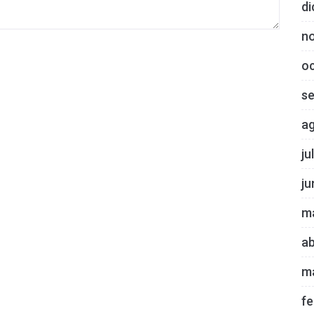
di
n
o
s
a
ju
ju
m
ab
m
fe