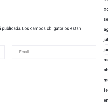
o
s
á publicada.
Los campos obligatorios están
a
ju
ju
m
ab
m
fe
e